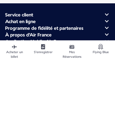
Service client
Achat en ligne
Programme de fidélité et partenaires
À propos d'Air France
Application Mobile Air France
Vols au départ de
Acheter un
S'enregistrer
Mes
Flying Blue
Vols en France
billet
Réservations
Voyager dans le Monde
Plan du site
Informations légales
Politique de confidentialité
Déclaration d'accessibilité
Gestion des cookies