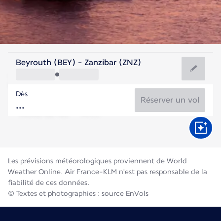
Tanzanie
Beyrouth (BEY) - Zanzibar (ZNZ)
Zanzibar
Dès
25°C
Tanzanie
Réserver un vol
Durée du vol
Août
Les prévisions météorologiques proviennent de World
Weather Online. Air France-KLM n'est pas responsable de la
fiabilité de ces données.
© Textes et photographies : source EnVols