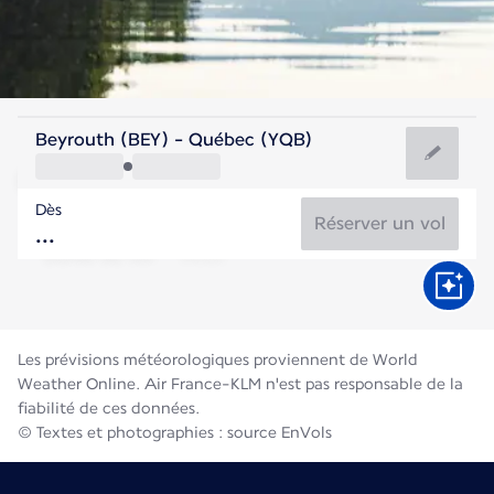
Canada
Beyrouth (BEY) - Québec (YQB)
Québec
Dès
18°C
Canada
Réserver un vol
Durée du vol
Août
Les prévisions météorologiques proviennent de World
Weather Online. Air France-KLM n'est pas responsable de la
fiabilité de ces données.
© Textes et photographies : source EnVols