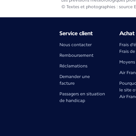
Les prévisions météorologiques prov
© Textes et photographies : source 
Service client
Achat 
Nous contacter
Frais d'
Frais de
Remboursement
Moyens 
Réclamations
Air Fra
Demander une
facture
Pourquoi
le site o
Passagers en situation
Air Fran
de handicap