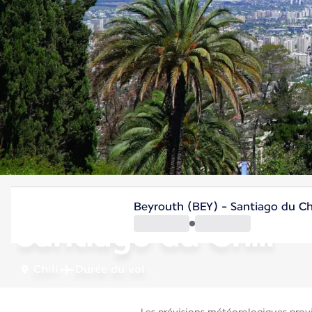
Chili
Beyrouth (BEY) - Santiago du Chi
Santiago du Chili
Chili
Durée du vol