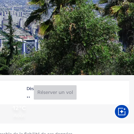
Dès
Réserver un vol
12°C
Août