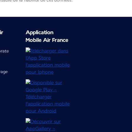
able de la fiabilité de ces données.
ir
Application
Mobile Air France
orate
yage