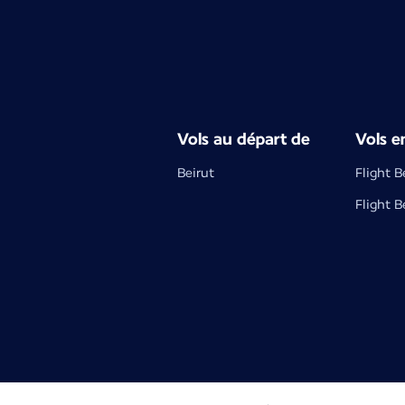
Vols au départ de
Vols e
Beirut
Flight B
Flight B