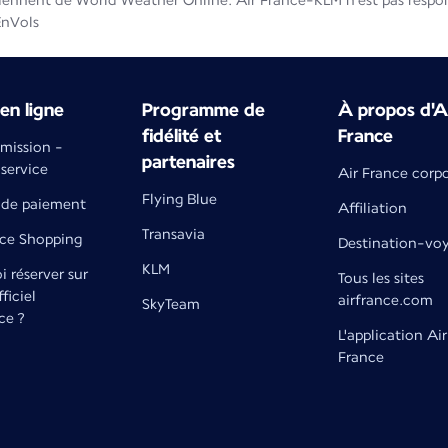
iennent de World Weather Online. Air France-KLM n'est pas respons
EnVols
en ligne
Programme de
À propos d'A
fidélité et
France
émission -
partenaires
 service
Air France corp
Flying Blue
de paiement
Affiliation
Transavia
nce Shopping
Destination-vo
KLM
 réserver sur
Tous les sites
fficiel
airfrance.com
SkyTeam
ce ?
L'application Air
France