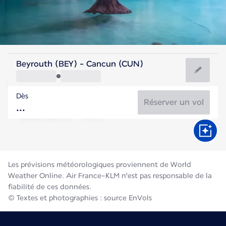
Mexique
Beyrouth (BEY) - Cancun (CUN)
Cancun
Dès
29°C
Mexique
Réserver un vol
Durée du vol
Août
Les prévisions météorologiques proviennent de World
Weather Online. Air France-KLM n'est pas responsable de la
fiabilité de ces données.
© Textes et photographies : source EnVols