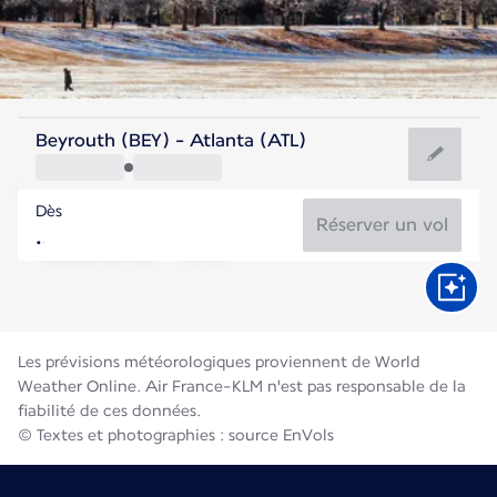
Etats-Unis
Beyrouth (BEY) - Atlanta (ATL)
Atlanta
Dès
26°C
Etats-Unis
Réserver un vol
Durée du vol
Août
Les prévisions météorologiques proviennent de World
Weather Online. Air France-KLM n'est pas responsable de la
fiabilité de ces données.
© Textes et photographies : source EnVols