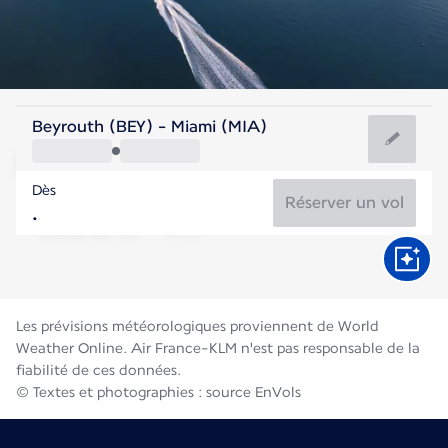
Etats-Unis
Beyrouth (BEY) - Miami (MIA)
Miami
Dès
29°C
Etats-Unis
Réserver un vol
Durée du vol
Août
Les prévisions météorologiques proviennent de World
Weather Online. Air France-KLM n'est pas responsable de la
fiabilité de ces données.
© Textes et photographies : source EnVols