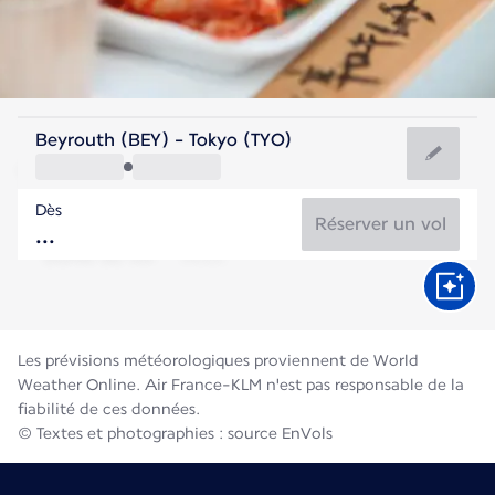
Japon
Beyrouth (BEY) - Tokyo (TYO)
Tokyo
Dès
27°C
Japon
Réserver un vol
Durée du vol
Août
Les prévisions météorologiques proviennent de World
Weather Online. Air France-KLM n'est pas responsable de la
fiabilité de ces données.
© Textes et photographies : source EnVols