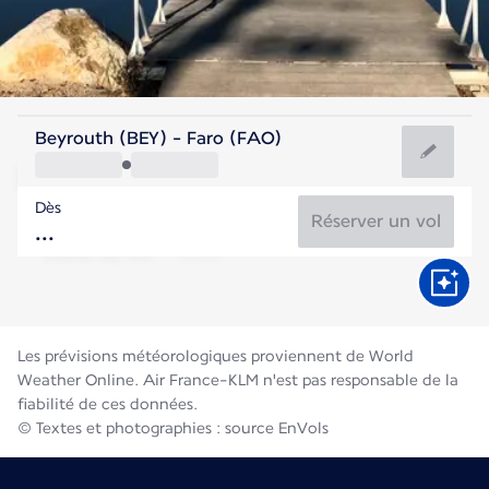
Portugal
Beyrouth (BEY) - Faro (FAO)
Faro
Dès
25°C
Portugal
Réserver un vol
Durée du vol
Août
Les prévisions météorologiques proviennent de World
Weather Online. Air France-KLM n'est pas responsable de la
fiabilité de ces données.
© Textes et photographies : source EnVols