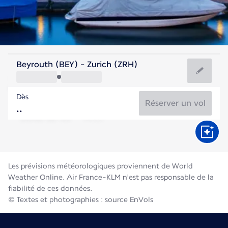
Suisse
Beyrouth (BEY) - Zurich (ZRH)
Zurich
Dès
19°C
Suisse
Réserver un vol
Durée du vol
Août
Les prévisions météorologiques proviennent de World
Weather Online. Air France-KLM n'est pas responsable de la
fiabilité de ces données.
© Textes et photographies : source EnVols