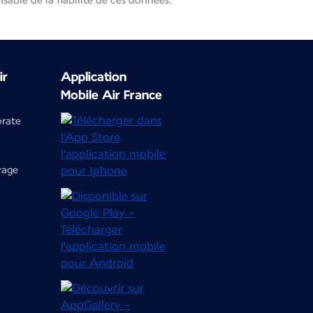
able de la fiabilité de ces données.
ir
Application
Mobile Air France
orate
yage