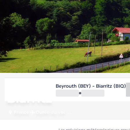
France
Beyrouth (BEY) - Biarritz (BIQ)
Biarritz
France
Durée du vol