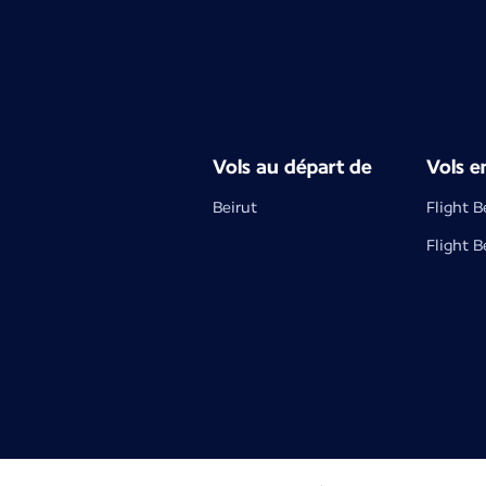
Vols au départ de
Vols e
Beirut
Flight B
Flight B