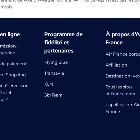
iennent de World Weather Online. Air France-KLM n'est pas respons
EnVols
en ligne
Programme de
À propos d'A
fidélité et
France
émission -
partenaires
 service
Air France corp
Flying Blue
de paiement
Affiliation
Transavia
nce Shopping
Destination-vo
KLM
 réserver sur
Tous les sites
fficiel
airfrance.com
SkyTeam
ce ?
L'application Air
France