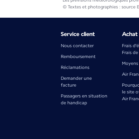
Les prévisions météorologiques prov
© Textes et photographies : source 
Service client
Achat 
Nous contacter
Frais d'
Frais de
Remboursement
Moyens 
Réclamations
Air Fra
Demander une
facture
Pourquoi
le site o
Passagers en situation
Air Fran
de handicap