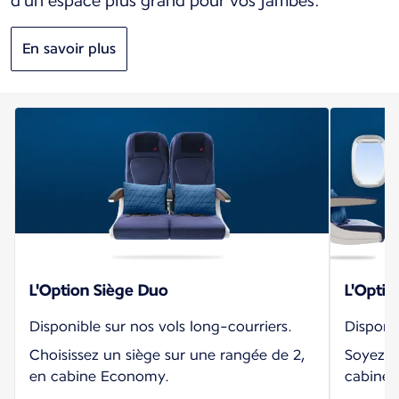
d'un espace plus grand pour vos jambes.
En savoir plus
L'Option Siège Duo
L'Optio
Disponible sur nos vols long-courriers.
Disponib
Choisissez un siège sur une rangée de 2,
Soyez p
en cabine Economy.
cabine 