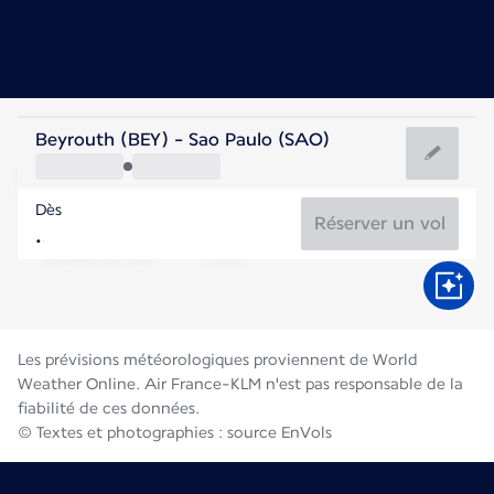
Brésil
Beyrouth (BEY) - Sao Paulo (SAO)
São Paulo
Dès
18°C
Brésil
Réserver un vol
Durée du vol
Août
Les prévisions météorologiques proviennent de World
Weather Online. Air France-KLM n'est pas responsable de la
fiabilité de ces données.
© Textes et photographies : source EnVols