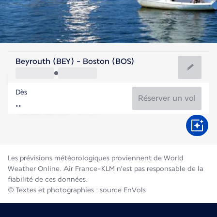
Etats-Unis
Beyrouth (BEY) - Boston (BOS)
Boston
Dès
22°C
Etats-Unis
Réserver un vol
Durée du vol
Août
Les prévisions météorologiques proviennent de World
Weather Online. Air France-KLM n'est pas responsable de la
fiabilité de ces données.
© Textes et photographies : source EnVols