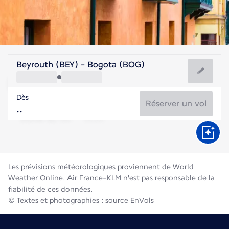
Colombie
Beyrouth (BEY) - Bogota (BOG)
Bogotá
Dès
14°C
Colombie
Réserver un vol
Durée du vol
Août
Les prévisions météorologiques proviennent de World
Weather Online. Air France-KLM n'est pas responsable de la
fiabilité de ces données.
© Textes et photographies : source EnVols