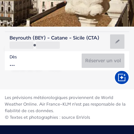
Italie
Beyrouth (BEY) - Catane - Sicile (CTA)
Catane
Dès
28°C
Italie
Réserver un vol
Durée du vol
Août
Les prévisions météorologiques proviennent de World
Weather Online. Air France-KLM n'est pas responsable de la
fiabilité de ces données.
© Textes et photographies : source EnVols