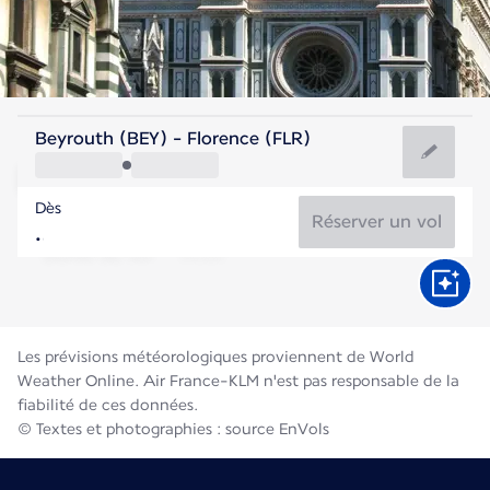
Italie
Beyrouth (BEY) - Florence (FLR)
Florence
Dès
24°C
Italie
Réserver un vol
Durée du vol
Août
Les prévisions météorologiques proviennent de World
Weather Online. Air France-KLM n'est pas responsable de la
fiabilité de ces données.
© Textes et photographies : source EnVols