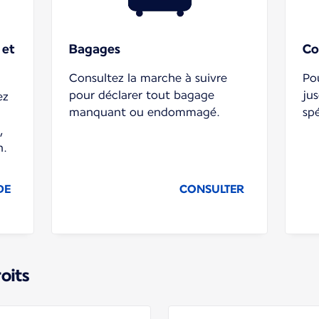
 et
Bagages
Co
Consultez la marche à suivre
Pou
pour déclarer tout bagage
jus
ez
manquant ou endommagé.
spé
,
n.
DE
CONSULTER
roits