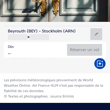
Suède
Beyrouth (BEY) - Stockholm (ARN)
Stockholm
Dès
17°C
Suède
Réserver un vol
Durée du vol
Août
Les prévisions météorologiques proviennent de World
Weather Online. Air France-KLM n'est pas responsable de la
fiabilité de ces données.
© Textes et photographies : source EnVols