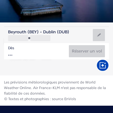
Irlande
Beyrouth (BEY) - Dublin (DUB)
Dublin
Dès
15°C
Irlande
Réserver un vol
Durée du vol
Août
Les prévisions météorologiques proviennent de World
Weather Online. Air France-KLM n'est pas responsable de la
fiabilité de ces données.
© Textes et photographies : source EnVols