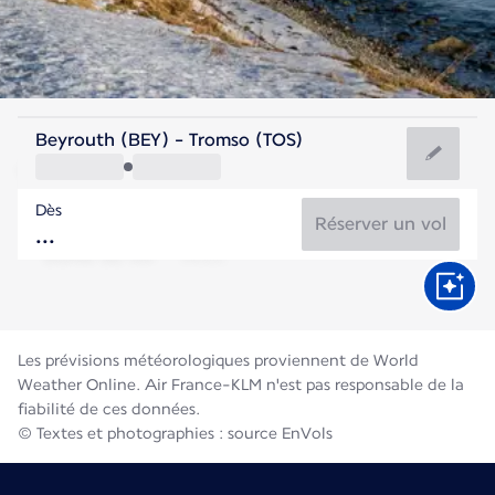
Norvège
Beyrouth (BEY) - Tromso (TOS)
Tromso
Dès
11°C
Norvège
Réserver un vol
Durée du vol
Août
Les prévisions météorologiques proviennent de World
Weather Online. Air France-KLM n'est pas responsable de la
fiabilité de ces données.
© Textes et photographies : source EnVols